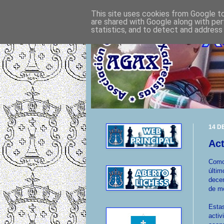
This site uses cookies from Google to 
are shared with Google along with per
statistics, and to detect and address
14 D
Act
Como
últi
dece
de mo
Esta
activ