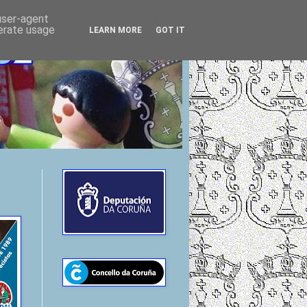
 user-agent
nerate usage
LEARN MORE
GOT IT