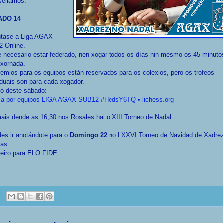
sellamos:
ADO 14
útase a Liga AGAX
2 Online.
 necesario estar federado, nen xogar todos os días nin mesmo os 45 minuto
 xornada.
emios para os equipos están reservados para os colexios, pero os trofeos
iduais son para cada xogador.
eo deste sábado:
lla por equipos LIGA AGAX SUB12 #HedsY6TQ • lichess.org
is dende as 16,30 nos Rosales hai o XIII Torneo de Nadal.
es ir anotándote para o
Domingo 22
no LXXVI Torneo de Navidad de Xadre
ñas.
deiro para ELO FIDE.