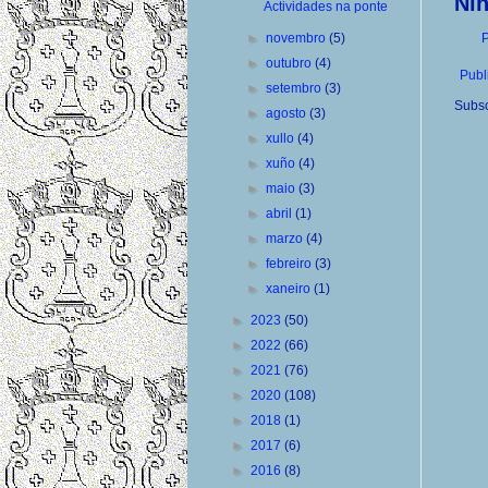
Ni
Actividades na ponte
P
►
novembro
(5)
►
outubro
(4)
Publ
►
setembro
(3)
Subsc
►
agosto
(3)
►
xullo
(4)
►
xuño
(4)
►
maio
(3)
►
abril
(1)
►
marzo
(4)
►
febreiro
(3)
►
xaneiro
(1)
►
2023
(50)
►
2022
(66)
►
2021
(76)
►
2020
(108)
►
2018
(1)
►
2017
(6)
►
2016
(8)