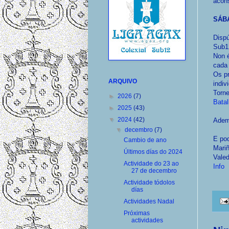
acon
SÁB
Disp
Sub1
Non é
cada
Os pr
ARQUIVO
indiv
Torn
►
2026
(7)
Bata
►
2025
(43)
▼
2024
(42)
Adema
▼
decembro
(7)
E pod
Cambio de ano
Mari
Últimos días do 2024
Vale
Actividade do 23 ao
Info
27 de decembro
Actividade tódolos
días
Actividades Nadal
Próximas
actividades