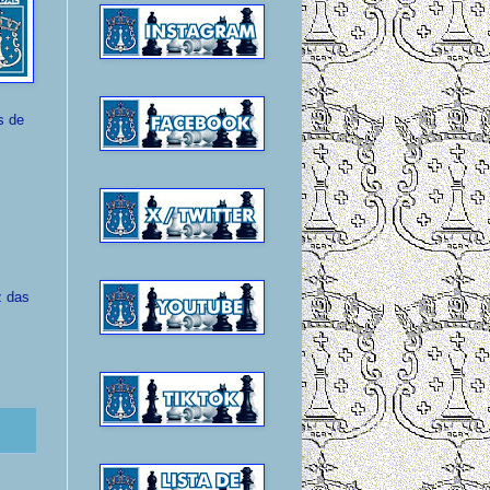
s de
z das