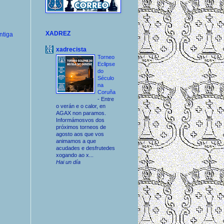
XADREZ
ntiga
xadrecista
Torneo
Eclipse
do
Século
na
Coruña
-
Entre
o verán e o calor, en
AGAX non paramos.
Informámosvos dos
próximos torneos de
agosto aos que vos
animamos a que
acudades e desfrutedes
xogando ao x...
Hai un día