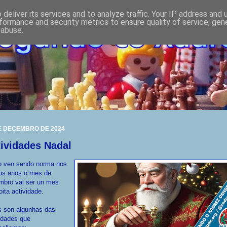
deliver its services and to analyze traffic. Your IP address and
formance and security metrics to ensure quality of service, ge
 abuse.
E DECEMBRO DE 2024
ividades Nadal
 ven sendo norma nos
mos anos o mes de
mbro vai ser un mes
ita actividade.
s son algunhas das
idades que