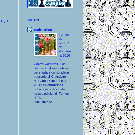
XADREZ
ntiga
xadrecista
Torneo
de
Xadrez
de
Primave
ra 2026
no
Centro Comercial Los
Rosales
-
¡Boas noticias
para toda a comunidade
xadrecista! O vindeiro
*sábado 13 de xuño de
2026* celebraremos
unha nova edición do
noso tradicional *Torneo
de Xa...
Hai 2 meses