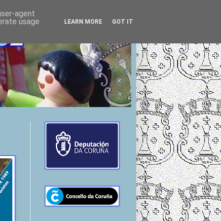
 user-agent
nerate usage
LEARN MORE
GOT IT