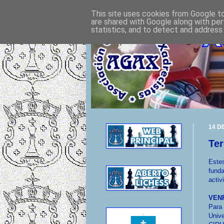
This site uses cookies from Google to 
are shared with Google along with per
statistics, and to detect and address
14 D
Ter
Este
fund
activ
VEN
Para
Unive