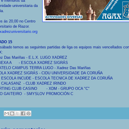
 e membros da
idade universitaria da
ña.
s ás 20,00 no Centro
rsitario de Riazor.
adrezuniversitario.org
ADO 15
sábado temos as seguintes partidas de liga os equipos mais vencellados co
X:
ez Das Mariñas -
E.L.X. LUGO XADREZ
BEXA A
-
ESCOLA XADREZ SIGRÁS
ATELO CAMPUS TERRA LUGO
-
Xadrez Das Mariñas
OLA XADREZ SIGRÁS -
CIDU UNIVERSIDADE DA CORUÑA
U ESCOLA INCUDE
-
ESCOLA TECNICA DE XADREZ DA CORUÑA
 CALASANZ -
CLUB XADREZ IRINDO
RTING CLUB CASINO
-
XDM - GRUPO OCA "C"
O GAITEIRO -
SMYSLOV PROMOCIÓN C