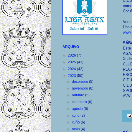
CIDU
comun
Coru
Venre
Unive
www.x
SÁB
ARQUIVO
Este 
AGA
►
2026
(7)
Xadr
►
2025
(43)
CLU
►
2024
(42)
REC
ESC
▼
2023
(50)
CID
►
decembro
(5)
CIDU
►
novembro
(6)
SPO
►
outubro
(5)
AVV 
►
setembro
(6)
►
agosto
(6)
►
xullo
(2)
►
xuño
(6)
►
maio
(4)