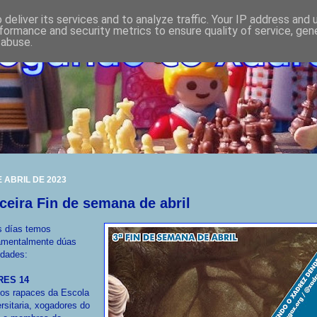
deliver its services and to analyze traffic. Your IP address and
formance and security metrics to ensure quality of service, ge
 abuse.
E ABRIL DE 2023
ceira Fin de semana de abril
s días temos
amentalmente dúas
idades:
RES 14
 os rapaces da Escola
rsitaria, xogadores do