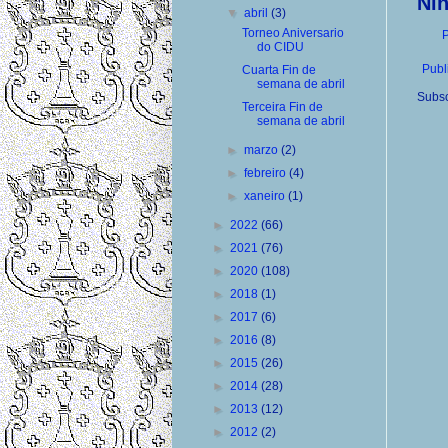
Ni
▼
abril
(3)
Torneo Aniversario
P
do CIDU
Publ
Cuarta Fin de
semana de abril
Subsc
Terceira Fin de
semana de abril
►
marzo
(2)
►
febreiro
(4)
►
xaneiro
(1)
►
2022
(66)
►
2021
(76)
►
2020
(108)
►
2018
(1)
►
2017
(6)
►
2016
(8)
►
2015
(26)
►
2014
(28)
►
2013
(12)
►
2012
(2)