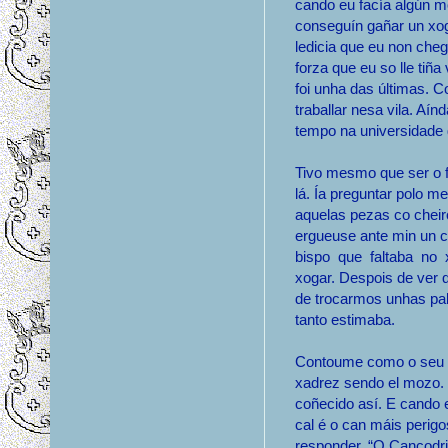
cando eu facía algún m
conseguín gañar un xog
ledicia que eu non che
forza que eu so lle ti
foi unha das últimas. C
traballar nesa vila. Aí
tempo na universidade
Tivo mesmo que ser o f
lá. Ía preguntar polo m
aquelas pezas co cheiro
ergueuse ante min un 
bispo que faltaba no
xogar. Despois de ver q
de trocarmos unhas pal
tanto estimaba.
Contoume como o seu 
xadrez sendo el mozo. 
coñecido así. E cando 
cal é o can máis perig
responder. “O Cancodril