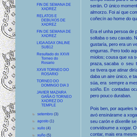
FIN DE SEMANA DE
serán. O único moment
XADREZ
almorzo. Foi aí que co
RELATOS E
coñecín ao home do que
DEBUXOS DE
XADREZ
Era el unha persoa de p
FIN DE SEMANA DE
XADREZ
soltaba o seu caxato. 
LIGA AGAX ONLINE
gustaría, pero era un v
SUB12
engurras. Pero todo aqu
Resultado do XXVII
miolos; cousa que xa s
Torneo do
Rosario
praza, sacaba o seu t
se tivera que atinar dir
XXVII TORNEO DO
ROSARIO
daba un aire único, e t
TORNEO DO
súa, era sempre a mes
DOMINGO DIA 3
soíño. En contadas oca
JAVIER MAZAIRA
pero pouco duraban.
GAÑA O TORNEO
XADREZ DO
TEMPLE
Pois ben, por aqueles 
►
setembro
(3)
avó ensinárame a xogar
seu carón e díxenlle se
►
agosto
(1)
convidoume a xogar. O
►
xullo
(4)
contar, mais era mesmo
►
xuño
(5)