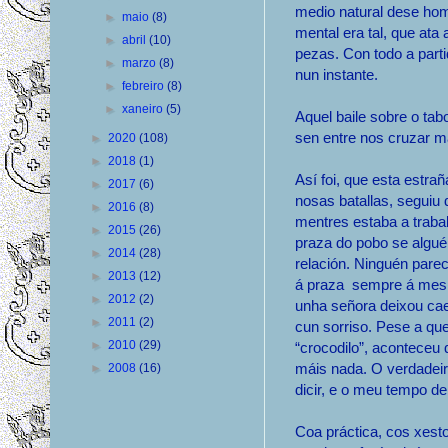
medio natural dese homi
►
maio
(8)
mental era tal, que at
►
abril
(10)
pezas. Con todo a parti
►
marzo
(8)
nun instante.
►
febreiro
(8)
►
xaneiro
(5)
Aquel baile sobre o ta
sen entre nos cruzar m
►
2020
(108)
►
2018
(1)
Así foi, que esta estr
►
2017
(6)
nosas batallas, seguiu 
►
2016
(8)
mentres estaba a traba
►
2015
(26)
praza do pobo se algué
►
2014
(28)
relación. Ninguén pare
►
2013
(12)
á praza sempre á mesm
►
2012
(2)
unha señora deixou cae
►
2011
(2)
cun sorriso. Pese a que
►
2010
(29)
“crocodilo”, aconteceu 
máis nada. O verdadeir
►
2008
(16)
dicir, e o meu tempo d
Coa práctica, cos xesto