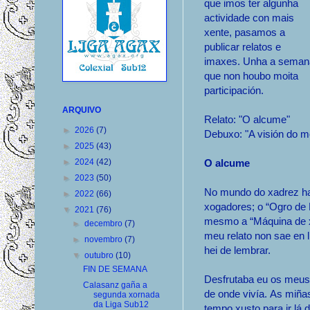
que imos ter algunha
actividade con mais
xente, pasamos a
publicar relatos e
imaxes. Unha a seman
que non houbo moita
participación.
ARQUIVO
Relato: "O alcume"
►
2026
(7)
Debuxo: "A visión do 
►
2025
(43)
►
2024
(42)
O alcume
►
2023
(50)
No mundo do xadrez ha
►
2022
(66)
xogadores; o “Ogro de 
▼
2021
(76)
mesmo a “Máquina de x
►
decembro
(7)
meu relato non sae en l
►
novembro
(7)
hei de lembrar.
▼
outubro
(10)
FIN DE SEMANA
Desfrutaba eu os meus 
Calasanz gaña a
de onde vivía. As miñas
segunda xornada
da Liga Sub12
tempo xusto para ir lá 