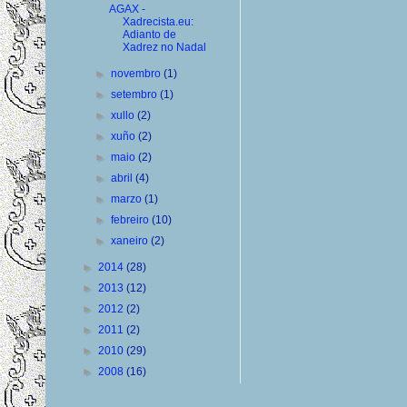
AGAX -
Xadrecista.eu:
Adianto de
Xadrez no Nadal
►
novembro
(1)
►
setembro
(1)
►
xullo
(2)
►
xuño
(2)
►
maio
(2)
►
abril
(4)
►
marzo
(1)
►
febreiro
(10)
►
xaneiro
(2)
►
2014
(28)
►
2013
(12)
►
2012
(2)
►
2011
(2)
►
2010
(29)
►
2008
(16)