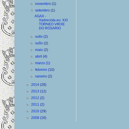
►
novembro
(1)
▼
setembro
(1)
AGAX -
Xadrecista.eu: XXI
TORNEO VIRXE
DO ROSARIO
►
xullo
(2)
►
xuño
(2)
►
maio
(2)
►
abril
(4)
►
marzo
(1)
►
febreiro
(10)
►
xaneiro
(2)
►
2014
(28)
►
2013
(12)
►
2012
(2)
►
2011
(2)
►
2010
(29)
►
2008
(16)