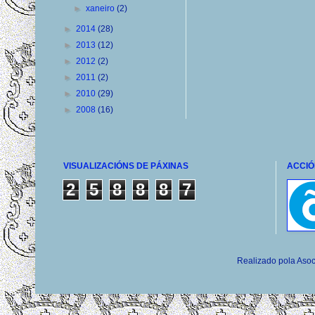
►
xaneiro
(2)
►
2014
(28)
►
2013
(12)
►
2012
(2)
►
2011
(2)
►
2010
(29)
►
2008
(16)
VISUALIZACIÓNS DE PÁXINAS
ACCIÓ
2
5
8
8
8
7
Realizado pola Asoc