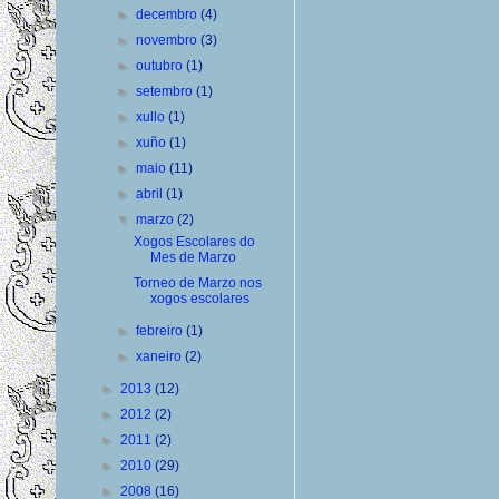
►
decembro
(4)
►
novembro
(3)
►
outubro
(1)
►
setembro
(1)
►
xullo
(1)
►
xuño
(1)
►
maio
(11)
►
abril
(1)
▼
marzo
(2)
Xogos Escolares do
Mes de Marzo
Torneo de Marzo nos
xogos escolares
►
febreiro
(1)
►
xaneiro
(2)
►
2013
(12)
►
2012
(2)
►
2011
(2)
►
2010
(29)
►
2008
(16)