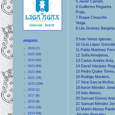
5
Javier Carrión,
6
Guillermo Regueira
Prats,
7
Roque Chouciño
Veiga,
8
Lila Jiménez Bargiela
9
Iván Veiras Iglesias,
ARQUIVO
10
Uxía López Gonzál
►
2026
(7)
11
Pablo Martínez Fer
►
2025
(43)
12
Sofía Ameijeiras,
►
2024
(42)
13
Carlos Andrés Arita
14
David Vázquez Reg
►
2023
(50)
15
Pedro Quiles Torres
►
2022
(66)
16
Rodrigo Montero,
►
2021
(76)
17
Vera García-Muñoz
►
2020
(108)
18
Aarón Méndez Jona
►
2018
(1)
19
Inés Alonso,
►
2017
(6)
20
Samuel Gómez Ani
►
2016
(8)
21
Samuel Méndez Jon
►
2015
(26)
22
Martín Alonso Pard
►
2014
(28)
Nicolás Regueiro,