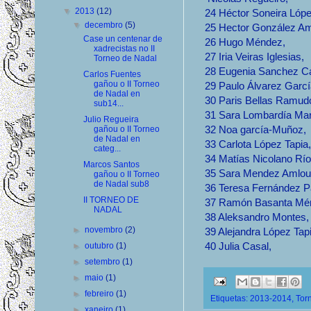
▼
2013
(12)
24
Héctor Soneira Lóp
▼
decembro
(5)
25
Hector González A
Case un centenar de
26
Hugo Méndez,
xadrecistas no II
27
Iria Veiras Iglesias,
Torneo de Nadal
28
Eugenia Sanchez Ca
Carlos Fuentes
gañou o II Torneo
29
Paulo Álvarez Garc
de Nadal en
30
Paris Bellas Ramud
sub14...
31
Sara Lombardía Mar
Julio Regueira
32
Noa garcía-Muñoz,
gañou o II Torneo
de Nadal en
33
Carlota López Tapia
categ...
34
Matías Nicolano Rí
Marcos Santos
35
Sara Mendez Amlou
gañou o II Torneo
de Nadal sub8
36
Teresa Fernández P
II TORNEO DE
37
Ramón Basanta Mé
NADAL
38
Aleksandro Montes
►
novembro
(2)
39
Alejandra López Tap
40
Julia Casal,
►
outubro
(1)
►
setembro
(1)
►
maio
(1)
►
febreiro
(1)
Etiquetas:
2013-2014
,
Tor
►
xaneiro
(1)