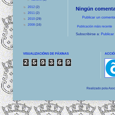
►
2012
(2)
Ningún comenta
►
2011
(2)
Publicar un comenta
►
2010
(29)
►
2008
(16)
Publicación máis recente
Subscribirse a:
Publicar
VISUALIZACIÓNS DE PÁXINAS
ACCIÓ
2
5
9
3
6
9
Realizado pola Asoc