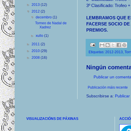
►
2013
(12)
3º Clasificado: Trofeo 
▼
2012
(2)
▼
decembro
(1)
LEMBRAMOS QUE ES
Torneo de Nadal de
FACERSE SOCIO DE
Xadrez
PREMIOS.
►
xullo
(1)
►
2011
(2)
►
2010
(29)
Etiquetas:
2012-2013
,
Tor
►
2008
(16)
Ningún comenta
Publicar un comenta
Publicación máis recente
Subscribirse a:
Publicar
VISUALIZACIÓNS DE PÁXINAS
ACCIÓ