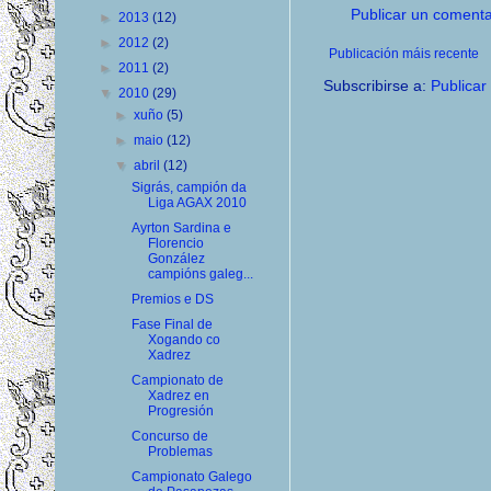
Publicar un comenta
►
2013
(12)
►
2012
(2)
Publicación máis recente
►
2011
(2)
Subscribirse a:
Publicar
▼
2010
(29)
►
xuño
(5)
►
maio
(12)
▼
abril
(12)
Sigrás, campión da
Liga AGAX 2010
Ayrton Sardina e
Florencio
González
campións galeg...
Premios e DS
Fase Final de
Xogando co
Xadrez
Campionato de
Xadrez en
Progresión
Concurso de
Problemas
Campionato Galego