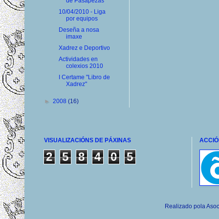
de Pasapezas
10/04/2010 - Liga
por equipos
Deseña a nosa
imaxe
Xadrez e Deportivo
Actividades en
colexios 2010
I Certame "Libro de
Xadrez"
►
2008
(16)
VISUALIZACIÓNS DE PÁXINAS
ACCIÓ
2
5
8
4
0
5
Realizado pola Asoc