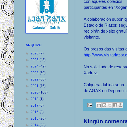
con aqueles colexios
participantes en "Xoga
A colaboración supón qu
Estadio de Riazor, segu
recibirán de xeito gratu
visitante.
ARQUIVO
Os prezos das visitas 
►
2026
(7)
http://www.visitariazor
►
2025
(43)
►
2024
(42)
Na solicitude de reserv
Xadrez.
►
2023
(50)
►
2022
(66)
Calquera dúbida sobre 
►
2021
(76)
de AGAX ou Deporcultu
►
2020
(108)
►
2018
(1)
►
2017
(6)
►
2016
(8)
►
2015
(26)
Ningún comenta
►
2014
(28)