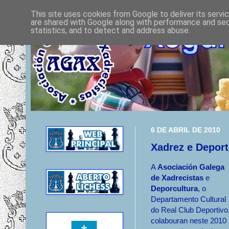
This site uses cookies from Google to deliver its servi
are shared with Google along with performance and secu
statistics, and to detect and address abuse.
6 DE ABRIL DE 2010
Xadrez e Deport
A
Asociación Galega
de Xadrecistas
e
Deporcultura
, o
Departamento Cultural
do Real Club Deportivo
colabouran neste 2010