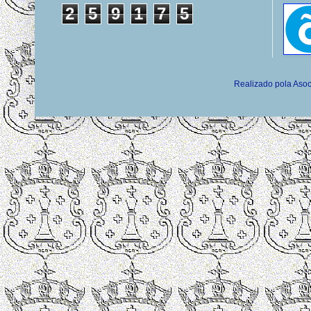
2
5
9
1
7
5
Realizado pola Asoc