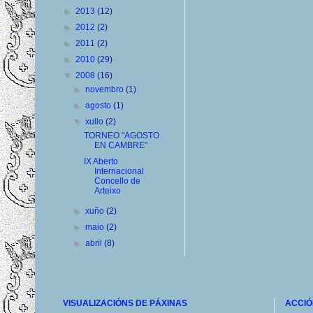
►
2013
(12)
►
2012
(2)
►
2011
(2)
►
2010
(29)
▼
2008
(16)
►
novembro
(1)
►
agosto
(1)
▼
xullo
(2)
TORNEO "AGOSTO
EN CAMBRE"
IX Aberto
Internacional
Concello de
Arteixo
►
xuño
(2)
►
maio
(2)
►
abril
(8)
VISUALIZACIÓNS DE PÁXINAS
ACCIÓ